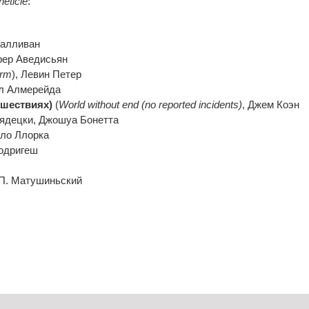
neticle
:
Салливан
фер Аведисьян
urm
), Левин Петер
кл Алмерейда
сшествиях)
(
World without end (no reported incidents)
, Джем Коэн
нядецки, Джошуа Бонетта
бло Ллорка
Родригеш
 П. Матушиньский