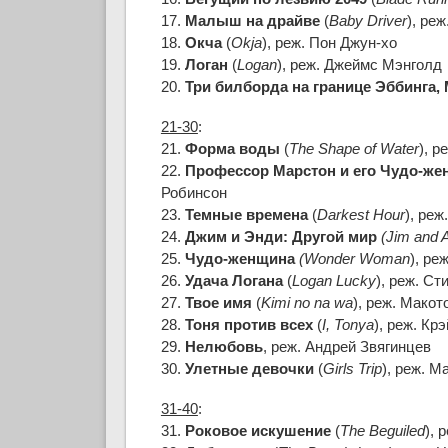
17.
Малыш на драйве
(
Baby Driver
), ре
18.
Окча
(
Okja
), реж. Пон Джун-хо
19.
Логан
(
Logan
), реж. Джеймс Мэнголд
20.
Три билборда на границе Эббинга,
21-30
:
21.
Форма воды
(
The Shape of Water
), р
22.
Профессор Марстон и его Чудо-ж
Робинсон
23.
Темные времена
(
Darkest Hour
), реж
24.
Джим и Энди: Другой мир
(Jim and 
25.
Чудо-женщина
(Wonder Woman
), ре
26.
Удача Логана
(
Logan Lucky
), реж. С
27.
Твое имя
(
Kimi no na wa
), реж. Макот
28.
Тоня против всех
(
I, Tonya
), реж. Кр
29.
Нелюбовь
, реж. Андрей Звягинцев
30.
Улетные девочки
(
Girls Trip
), реж. М
31-40
:
31.
Роковое искушение
(
The Beguiled
), 