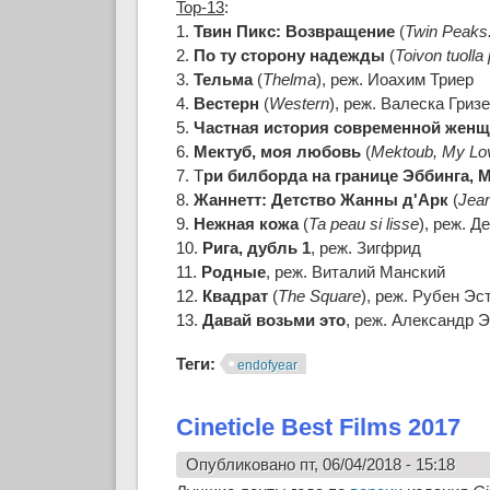
Top-13
:
1.
Твин Пикс: Возвращение
(
Twin Peaks
2.
По ту сторону надежды
(
Toivon tuolla
3.
Тельма
(
Thelma
), реж. Иоахим Триер
4.
Вестерн
(
Western
), реж. Валеска Гриз
5.
Частная история современной жен
6.
Мектуб, моя любовь
(
Mektoub, My Lo
7. Т
ри билборда на границе Эббинга, 
8.
Жаннетт: Детство Жанны д'Арк
(
Jean
9.
Нежная кожа
(
Ta peau si lisse
), реж. Д
10.
Рига, дубль 1
, реж. Зигфрид
11.
Родные
, реж. Виталий Манский
12.
Квадрат
(
The Square
), реж. Рубен Эс
13.
Давай возьми это
, реж. Александр 
Теги:
endofyear
Cineticle Best Films 2017
Опубликовано пт, 06/04/2018 - 15:18