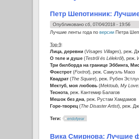
Петр Шепотинник: Лучши
Опубликовано сб, 07/04/2018 - 19:56
Лучшие ленты года по
версии
Петра Шепо
Top-9
:
Лица, деревни
(
Visages Villages
), реж. 
О теле и душе
(
Testről és Lélekről
), реж.
Три билборда на границе Эббинга, Ми
Фокстрот
(
Foxtrot
), реж. Самуэль Маоз
Квадрат
(
The Square
), реж. Рубен Эстлу
Мектуб, моя любовь
(
Mektoub, My Love
Теснота
, реж. Кантемир Балагов
Мешок без дна
, реж. Рустам Хамдамов
Горе-творец
(
The Disaster Artist
), реж. Д
Теги:
endofyear
Вика Смирнова: Лучшие 