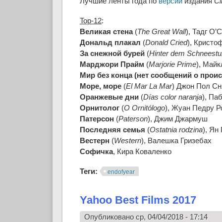
Лучшие ленты года по
версии
издания
Ci
Top-12
:
Великая стена
(
The Great Wall
), Тадг О’
Дональд плакал
(
Donald Cried
), Кристо
За снежной бурей
(
Hinter dem Schneest
Марджори Прайм
(
Marjorie Prime
), Май
Мир без конца (нет сообщений о прои
Море, море
(
El Mar La Mar
) Джон Пол С
Оранжевые дни
(
Días color naranja
), Па
Орнитолог
(
O Ornitólogo
), Жуан Педру 
Патерсон
(
Paterson
), Джим Джармуш
Последняя семья
(
Ostatnia rodzina
), Ян
Вестерн
(
Western
), Валешка Гризебах
Софичка
, Кира Коваленко
Теги:
endofyear
Yahoo Best Films 2017
Опубликовано ср, 04/04/2018 - 17:14