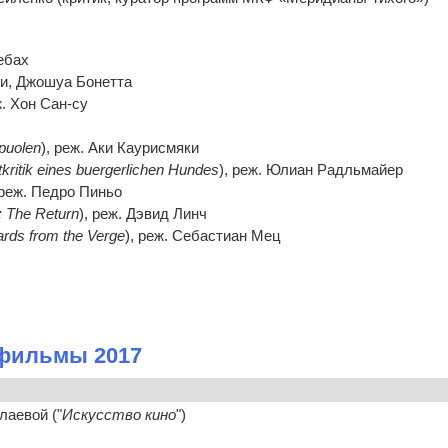
ебах
ки, Джошуа Бонетта
ж. Хон Сан-су
 puolen
), реж. Аки Каурисмяки
tkritik eines buergerlichen Hundes
), реж. Юлиан Радльмайер
 реж. Педро Пиньо
: The Return
), реж. Дэвид Линч
rds from the Verge
), реж. Себастиан Мец
 фильмы 2017
лаевой ("
Искусство кино
")