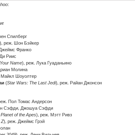
hoo
:
иг
ивен Спилберг
), реж. Шон Бэйкер
. Джеймс Франко
 Ди Риис
 Your Name
), реж. Лука Гуаданьино
Эдриан Молина
ж. Майкл Шоуолтер
аи
(
Star Wars: The Last Jedi
), реж. Райан Джонсон
 реж. Пол Томас Андерсон
Бен Сэфди, Джошуа Сэфди
 Planet of the Apes
), реж. Мэтт Ривз
 Z
), реж. Джеймс Грэй
Нолан
ner 2049
), реж. Дени Вильнев