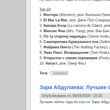
Top-10
:
1.
Вестерн
(
Western
), реж. Валешка Гриз
2.
El Mar La Mar
, реж. Джон Пол Снядец
3.
Камера Клэр
(
La caméra de Claire
), ре
4.
Миссис Фан
(
Mrs. Fang
), реж. Ван Бин
5.
По ту сторону надежды
(
Toivon tuolla
6.
Самокритика буржуазного пса
(
Selbs
7.
Фабрика Ничто
(
The Nothing Factory
),
8.
Твин Пикс: Возвращение
(
Twin Peaks
9.
Открытки с линии перемирия
(
Postca
10.
Август
, реж. Омер Фаст
Теги:
endofyear
Зара Абдулаева: Лучшие
Опубликовано пт, 06/04/2018 - 15:33
Лучшие ленты года по
версии
Зары Абду