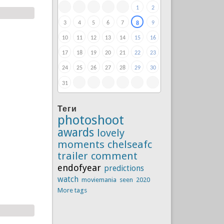
1
2
3
4
5
6
7
9
8
10
11
12
13
14
15
16
17
18
19
20
21
22
23
24
25
26
27
28
29
30
31
Теги
photoshoot
awards
lovely
moments
chelseafc
trailer
comment
endofyear
predictions
watch
moviemania
seen
2020
More tags