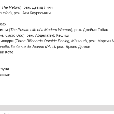
: The Return
), реж. Дэвид Линч
 puolen
), реж. Аки Каурисмяки
ебах
щины
(
The Private Life of a Modern Woman
), реж. Джеймс Тобак
ve: Canto Uno
), реж. Абделатиф Кешиш
Миссури
(
Three Billboards Outside Ebbing, Missouri
), реж. Мартин
nette, l'enfance de Jeanne d'Arc
), реж. Брюно Дюмон
ени Коте
тлунд
Элькан