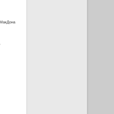
 МакДона
а