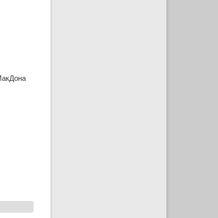
 МакДона