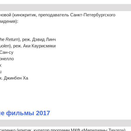
овой (кинокритик, преподаватель Санкт-Петербургского
видения):
he Return
), реж. Дэвид Линч
uolen
), реж. Аки Каурисмяки
 Сан-су
Бонелло
х
ш
еж. Джинбен Ха
ие фильмы 2017
иленко (критик, куратор программ МКФ «Меридианы Тихого»)