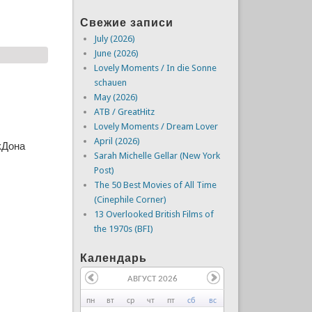
Свежие записи
July (2026)
June (2026)
Lovely Moments / In die Sonne
schauen
May (2026)
ATB / GreatHitz
Lovely Moments / Dream Lover
April (2026)
кДона
Sarah Michelle Gellar (New York
Post)
The 50 Best Movies of All Time
(Cinephile Corner)
13 Overlooked British Films of
the 1970s (BFI)
Календарь
АВГУСТ 2026
пн
вт
ср
чт
пт
сб
вс