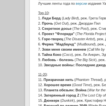
Лучшие ленты года по
версии
издания
Ya
Top-10
:
1.
Леди Берд
(
Lady Bird
), реж. Грета Герв
2.
Прочь
(
Get Out
), реж. Джордан Пил
3.
Секретное досье
(
The Post
), реж. Ст
4.
Проект "Флорида"
(
The Florida Project
5.
Горе-творец
(
The Disaster Artist
), реж
6.
Ферма ''Мадбаунд''
(
Mudbound
), реж.
7.
Зови меня своим именем
(
Call Me by
8.
Тайна Коко
(
Coco
), реж. Ли Анкрич, 
9.
Любовь - болезнь
(
The Big Sick
), ре
10.
Звездные войны: Последние джед
11-20
:
11.
Призрачная нить
(
Phantom Thread
),
12.
Хорошее время
(
Good Time
), реж. 
13.
Планета обезьян: Война
(
War for the
14.
Затерянный город Z
(
The Lost City of
15.
Дюнкерк
(
Dunkirk
), реж. Кристофер 
16.
Бегущий по лезвию 2049
(
Blade Run