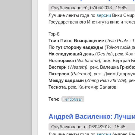
Опубликовано сб, 07/04/2018 - 19:45
Лучшие ленты года по
версии
Вики Смирн
Государственного Института кино и теле
Top-8
:
Твин Пикс: Возвращение
(
Twin Peaks: T
По тут сторону надежды
(
Toivon tuolla p
На следующий день
(
Geu hu
), реж. Хон
Ноктюрама
(
Nocturama
), реж. Бертран 
Вестерн
(
Western)
, реж. Валешка Гризба
Патерсон
(
Paterson
), реж. Джим Джарму
Между кадрами
(
Zheng Pian Zhi Wai
), р
Теснота
, реж. Кантемир Балагов
Теги:
endofyear
Андрей Василенко: Лучш
Опубликовано пт, 06/04/2018 - 15:45
Лучшие ленты года по
версии
Андрея Вас