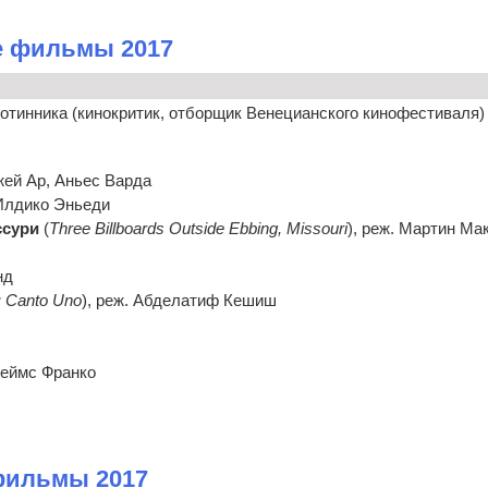
е фильмы 2017
тинника (кинокритик, отборщик Венецианского кинофестиваля)
Джей Ар, Аньес Варда
 Илдико Эньеди
ссури
(
Three Billboards Outside Ebbing, Missouri
), реж. Мартин Ма
нд
: Canto Uno
), реж. Абделатиф Кешиш
жеймс Франко
фильмы 2017