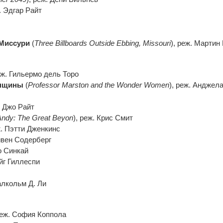
ж. Эдгар Райт
 Миссури
(
Three Billboards Outside Ebbing, Missouri
), реж. Мартин
еж. Гильермо дель Торо
енщины
(
Professor Marston and the Wonder Women
), реж. Анджел
. Джо Райт
Andy: The Great Beyon
), реж. Крис Смит
ж. Пэтти Дженкинс
тивен Содерберг
о Синкай
эйг Гиллеспи
алкольм Д. Ли
реж. София Коппола