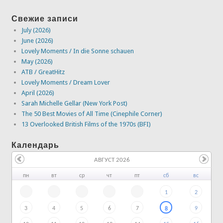
Свежие записи
July (2026)
June (2026)
Lovely Moments / In die Sonne schauen
May (2026)
ATB / GreatHitz
Lovely Moments / Dream Lover
April (2026)
Sarah Michelle Gellar (New York Post)
The 50 Best Movies of All Time (Cinephile Corner)
13 Overlooked British Films of the 1970s (BFI)
Календарь
АВГУСТ 2026
пн
вт
ср
чт
пт
сб
вс
1
2
3
4
5
6
7
9
8